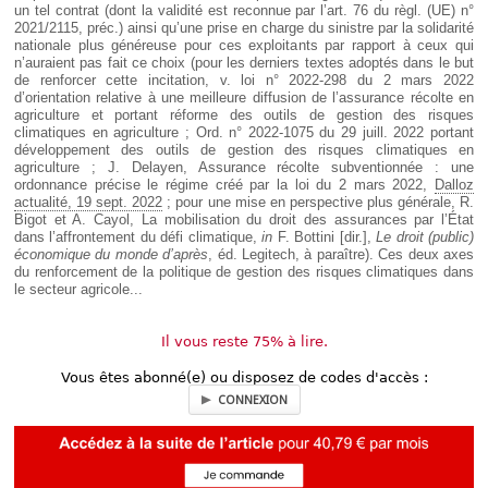
un tel contrat (dont la validité est reconnue par l’art. 76 du règl. (UE) n°
2021/2115, préc.) ainsi qu’une prise en charge du sinistre par la solidarité
nationale plus généreuse pour ces exploitants par rapport à ceux qui
n’auraient pas fait ce choix (pour les derniers textes adoptés dans le but
de renforcer cette incitation, v. loi n° 2022-298 du 2 mars 2022
d’orientation relative à une meilleure diffusion de l’assurance récolte en
agriculture et portant réforme des outils de gestion des risques
climatiques en agriculture ; Ord. n° 2022-1075 du 29 juill. 2022 portant
développement des outils de gestion des risques climatiques en
agriculture ; J. Delayen, Assurance récolte subventionnée : une
ordonnance précise le régime créé par la loi du 2 mars 2022,
Dalloz
actualité, 19 sept. 2022
; pour une mise en perspective plus générale, R.
Bigot et A. Cayol, La mobilisation du droit des assurances par l’État
dans l’affrontement du défi climatique,
in
F. Bottini [dir.],
Le droit (public)
économique du monde d’après
, éd. Legitech, à paraître). Ces deux axes
du renforcement de la politique de gestion des risques climatiques dans
le secteur agricole...
Il vous reste 75% à lire.
Vous êtes abonné(e) ou disposez de codes d'accès :
CONNEXION