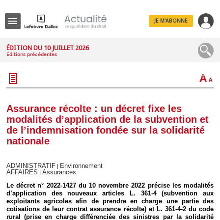
JE M'ABONNE
Menu
ÉDITION DU 10 JUILLET 2026
Éditions précédentes
R
e
c
h
e
r
c
Assurance récolte : un décret fixe les
h
modalités d’application de la subvention et
e
de l’indemnisation fondée sur la solidarité
nationale
Déplier
ADMINISTRATIF
Environnement
|
Administratif
AFFAIRES
Assurances
|
Déplier
Le décret n° 2022-1427 du 10 novembre 2022 précise les modalités
Affaires
d’application des nouveaux articles L. 361-4 (subvention aux
exploitants agricoles afin de prendre en charge une partie des
Déplier
cotisations de leur contrat assurance récolte) et L. 361-4-2 du code
Civil
rural (prise en charge différenciée des sinistres par la solidarité