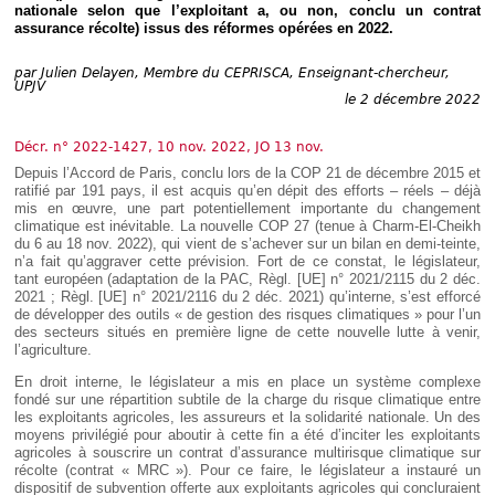
Déplier
nationale selon que l’exploitant a, ou non, conclu un contrat
Européen
assurance récolte) issus des réformes opérées en 2022.
Déplier
Immobilier
par
Julien Delayen, Membre du CEPRISCA, Enseignant-chercheur,
UPJV
Déplier
le 2 décembre 2022
IP/IT
et
Déplier
Communication
Décr. n° 2022-1427, 10 nov. 2022, JO 13 nov.
Pénal
Depuis l’Accord de Paris, conclu lors de la COP 21 de décembre 2015 et
Déplier
ratifié par 191 pays, il est acquis qu’en dépit des efforts – réels – déjà
Social
mis en œuvre, une part potentiellement importante du changement
climatique est inévitable. La nouvelle COP 27 (tenue à Charm-El-Cheikh
Déplier
du 6 au 18 nov. 2022), qui vient de s’achever sur un bilan en demi-teinte,
Avocat
n’a fait qu’aggraver cette prévision. Fort de ce constat, le législateur,
tant européen (adaptation de la PAC, Règl. [UE] n° 2021/2115 du 2 déc.
2021 ; Règl. [UE] n° 2021/2116 du 2 déc. 2021) qu’interne, s’est efforcé
de développer des outils « de gestion des risques climatiques » pour l’un
des secteurs situés en première ligne de cette nouvelle lutte à venir,
l’agriculture.
En droit interne, le législateur a mis en place un système complexe
fondé sur une répartition subtile de la charge du risque climatique entre
les exploitants agricoles, les assureurs et la solidarité nationale. Un des
moyens privilégié pour aboutir à cette fin a été d’inciter les exploitants
agricoles à souscrire un contrat d’assurance multirisque climatique sur
récolte (contrat « MRC »). Pour ce faire, le législateur a instauré un
dispositif de subvention offerte aux exploitants agricoles qui concluraient