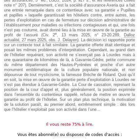
des assurances
, 5
éd., LGDJ, 2024, p. 927 s., et les références citées
note n° 207). Dernièrement, c’est la société d’assurance Axeria qui a fait
une entrée remarquée dans ce contentieux avec sa garantie « Pupilles
et papilles » laquelle garantissait les hôteliers contre, entre autres, les
pertes d’exploitation en cas de fermeture sur décision administrative de
l’établissement pour maladies ou infections contagieuses et qui, une fois
n’est pas coutume, avait donné lieu à la mise en œuvre de la garantie au
e
profit de l’assuré (Civ. 2
, 13 mars 2025, n° 23-20.289,
Dalloz
actualité, 27 mars 2025, obs. J. Delayen
). La décision ici rapportée porte
sur un contexte tout à fait similaire. La garantie offerte était identique et
posait les mêmes problèmes d’interprétation. Cependant, au grand dam
de l’hôtelier requérant, son activité ne s’exerçait pas à Lourdes mais à
une quarantaine de kilomètres de là, à Gavarnie-Gèdre, petite commune
du même département des Hautes-Pyrénées et proche d’un autre
monument emblématique de la culture populaire nationale, et non
dépourvue de tout mysticisme, la fameuse Brèche de Roland. Quoi qu’il
en soit, la mise en œuvre de la garantie perte d’exploitation à Lourdes ne
s’est pas étendue à Gavarnie-Gèdre. La Cour de cassation, reprenant la
position de la cour d’appel et, plus généralement, la position exprimée
dans l’ensemble du contentieux rappelé, refuse de mettre en œuvre la
garantie au profit de l’hôtelier. Sur un plan plus technique, la motivation
de la solution paraît, au premier abord, extrêmement simple : dès lors
que l’hôtelier n’exploitait pas son activité dans l’une...
Il vous reste 75% à lire.
Vous êtes abonné(e) ou disposez de codes d'accès :