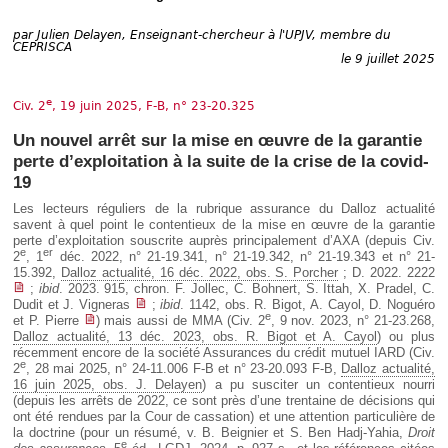
Déplier
Européen
par
Julien Delayen, Enseignant-chercheur à l'UPJV, membre du
Déplier
CEPRISCA
le 9 juillet 2025
Immobilier
Déplier
IP/IT
e
Civ. 2
, 19 juin 2025, F-B, n° 23-20.325
et
Déplier
Communication
Un nouvel arrêt sur la mise en œuvre de la garantie
Pénal
perte d’exploitation à la suite de la crise de la covid-
Déplier
19
Social
Déplier
Les lecteurs réguliers de la rubrique assurance du Dalloz actualité
Avocat
savent à quel point le contentieux de la mise en œuvre de la garantie
perte d’exploitation souscrite auprès principalement d’AXA (depuis Civ.
e
er
2
, 1
déc. 2022, n° 21-19.341, n° 21-19.342, n° 21-19.343 et n° 21-
15.392,
Dalloz actualité, 16 déc. 2022, obs. S. Porcher
; D. 2022. 2222
;
ibid
. 2023. 915, chron. F. Jollec, C. Bohnert, S. Ittah, X. Pradel, C.
Dudit et J. Vigneras
;
ibid
. 1142, obs. R. Bigot, A. Cayol, D. Noguéro
e
et P. Pierre
) mais aussi de MMA (Civ. 2
, 9 nov. 2023, n° 21-23.268,
Dalloz actualité, 13 déc. 2023, obs. R. Bigot et A. Cayol
) ou plus
récemment encore de la société Assurances du crédit mutuel IARD (Civ.
e
2
, 28 mai 2025, n° 24-11.006 F-B et n° 23-20.093 F-B,
Dalloz actualité,
16 juin 2025, obs. J. Delayen
) a pu susciter un contentieux nourri
(depuis les arrêts de 2022, ce sont près d’une trentaine de décisions qui
ont été rendues par la Cour de cassation) et une attention particulière de
la doctrine (pour un résumé, v. B. Beignier et S. Ben Hadj-Yahia,
Droit
e