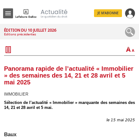
JE M'ABONNE
Menu
ÉDITION DU 10 JUILLET 2026
Éditions précédentes
R
e
c
h
e
r
c
Panorama rapide de l’actualité « Immobilier
h
» des semaines des 14, 21 et 28 avril et 5
e
mai 2025
IMMOBILIER
Sélection de l’actualité « Immobilier » marquante des semaines des
Déplier
14, 21 et 28 avril et 5 mai.
Administratif
Déplier
Affaires
le 15 mai 2025
Déplier
Civil
Baux