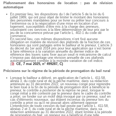
Déplier
Plafonnement des honoraires de location : pas de révision
Européen
automatique
Déplier
En premier lieu, les dispositions du I de l’article 5 de la loi du 6
Immobilier
juillet 1989, qui ont pour objet de limiter le montant des honoraires
des personnes mandatées pour se livrer ou prêter leur concours à
Déplier
l’entremise ou à la négociation d’une mise en location d’un
IP/IT
logement, susceptibles d’être mis à la charge des preneurs,
soustraient ces services à la libre détermination de leur prix par le
et
Déplier
jeu de la concurrence prévue par l’article L. 402-1 du code de
Communication
commerce.
Pénal
En second lieu, ces mêmes dispositions n’ont fixé aucune
obligation en matière de révision des plafonds de la fraction de ces
Déplier
honoraires qui sont partagés entre le bailleur et le preneur. L’article 3
Social
du décret du 1er août 2014 pris pour leur application qui s’est borné
à faire référence à la variation annuelle du dernier indice de
Déplier
référence des loyers sans fixer aucun seuil ni mécanisme de calcul
Avocat
n’impose pas davantage une révision annuelle de ces plafonds
automatiquement corrélée à la moindre variation de cet indice.
(
CE, 7 mai 2025, n° 499287, C)
Précisions sur le régime de la période de prorogation du bail rural
Lorsque le bailleur a délivré, en application de l’article L. 411-58,
alinéa 3, du code rural et de la pêche maritime, dans sa rédaction
antérieure au 31 décembre 2022, un nouveau congé pour reprendre
le bien loué à la fin de la période de prorogation dont a bénéficié le
preneur, le contrôle
a posteriori
de la reprise ne peut, lorsque le
congé initial a été contesté par le preneur dans le cadre du contrôle
a priori
, se fonder sur un motif déjà invoqué par ce preneur, sauf en
cas d’éléments nouveaux, qui étaient inconnus du preneur lors du
contrôle a priori ou qu’il ne pouvait alors utilement opposer
L’interdiction de toute cession du bail posée par l’article L. 411-58,
alinéas 2 et 3, du code rural et de la pêche maritime, dans sa
rédaction antérieure au 31 décembre 2022, étant limitée à la période
de prorogation du bail, un preneur qui a bénéficié d’une telle