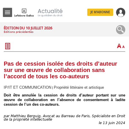
JE M'ABONNE
Menu
ÉDITION DU 10 JUILLET 2026
Éditions précédentes
R
e
c
h
e
r
c
Pas de cession isolée des droits d’auteur
h
sur une œuvre de collaboration sans
e
l’accord de tous les co-auteurs
IP/IT ET COMMUNICATION
Propriété littéraire et artistique
|
Doit être annulée la cession de droits d’auteur portant sur une
Déplier
œuvre de collaboration en l’absence de consentement à ladite
Administratif
cession de l’un des co-auteurs.
Déplier
Affaires
par
Matthieu Berguig, Avocat au Barreau de Paris, Spécialiste en Droit
Déplier
de la propriété intellectuelle
Civil
le 13 juin 2024