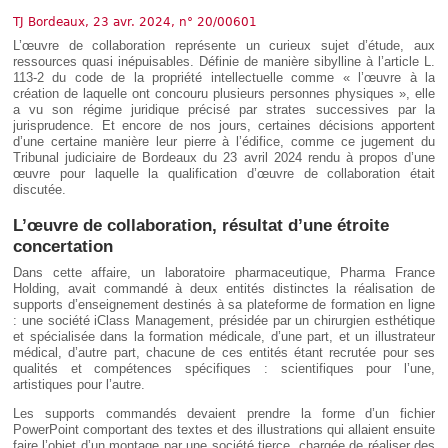
Déplier
Européen
TJ Bordeaux, 23 avr. 2024, n° 20/00601
Déplier
L’œuvre de collaboration représente un curieux sujet d’étude, aux
Immobilier
ressources quasi inépuisables. Définie de manière sibylline à l’article L.
113-2 du code de la propriété intellectuelle comme « l’œuvre à la
Déplier
création de laquelle ont concouru plusieurs personnes physiques », elle
IP/IT
a vu son régime juridique précisé par strates successives par la
et
jurisprudence. Et encore de nos jours, certaines décisions apportent
Déplier
Communication
Pénal
d’une certaine manière leur pierre à l’édifice, comme ce jugement du
Tribunal judiciaire de Bordeaux du 23 avril 2024 rendu à propos d’une
Déplier
œuvre pour laquelle la qualification d’œuvre de collaboration était
Social
discutée.
Déplier
Avocat
L’œuvre de collaboration, résultat d’une étroite
concertation
Dans cette affaire, un laboratoire pharmaceutique, Pharma France
Holding, avait commandé à deux entités distinctes la réalisation de
supports d’enseignement destinés à sa plateforme de formation en ligne
: une société iClass Management, présidée par un chirurgien esthétique
et spécialisée dans la formation médicale, d’une part, et un illustrateur
médical, d’autre part, chacune de ces entités étant recrutée pour ses
qualités et compétences spécifiques : scientifiques pour l’une,
artistiques pour l’autre.
Les supports commandés devaient prendre la forme d’un fichier
PowerPoint comportant des textes et des illustrations qui allaient ensuite
faire l’objet d’un montage par une société tierce, chargée de réaliser des