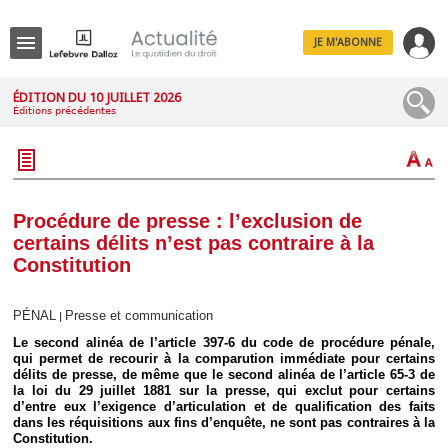
JE M'ABONNE
Menu
ÉDITION DU 10 JUILLET 2026
Éditions précédentes
R
e
c
h
e
r
c
Procédure de presse : l’exclusion de
h
certains délits n’est pas contraire à la
e
Constitution
PÉNAL
Presse et communication
|
Déplier
Le second alinéa de l’article 397-6 du code de procédure pénale,
Administratif
qui permet de recourir à la comparution immédiate pour certains
Déplier
délits de presse, de même que le second alinéa de l’article 65-3 de
Affaires
la loi du 29 juillet 1881 sur la presse, qui exclut pour certains
d’entre eux l’exigence d’articulation et de qualification des faits
Déplier
dans les réquisitions aux fins d’enquête, ne sont pas contraires à la
Civil
Constitution.