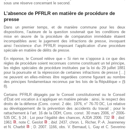
sous une réserve concernant le second.
L’absence de PFRLR en matière de procédure de
presse
Dans un premier temps, et de manière commune pour les deux
dispositions, l’auteure de la question soutenait que les conditions de
mise en œuvre de la procédure de comparution immédiate étaient
incompatibles avec le jugement des infractions de presse, invoquant
ainsi l’existence d’un PFRLR imposant l’application d’une procédure
spéciale en matière de délits de presse.
En réponse, le Conseil relève que « Si rien ne s’oppose à ce que des
règles de procédure soient reconnues comme constituant un tel principe,
les règles spéciales de procédure instituées par la loi du 29 juillet 1881
pour la poursuite et la répression de certaines infractions de presse […]
ne peuvent en elles-mêmes être regardées comme figurant au nombre
des principes fondamentaux reconnus par les lois de la République » (§
8).
Certains PFRLR dégagés par le Conseil constitutionnel ou le Conseil
d’État ont vocation à s’appliquer en matière pénale : ainsi, le respect des
droits de la défense (Cons. const. 2 déc. 1976, n° 76-70 DC, Loi relative
au développement de la prévention des accidents du travail ; pour le
rattachement à l’art. 16 de la DDH, Cons. const. 30 mars 2006, n° 2006-
535 DC, § 24 ; Loi pour l’égalité des chances, AJDA 2006. 732
;
ibid
.
1961
, note C. Geslot
;
ibid
. 2437, chron. L. Richer, P.-A. Jeanneney
et N. Charbit
; D. 2007. 1166, obs. V. Bernaud, L. Gay et C. Severino