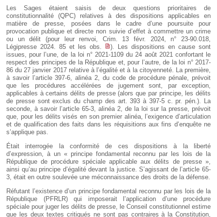
Les Sages étaient saisis de deux questions prioritaires de
constitutionnalité (QPC) relatives à des dispositions applicables en
matière de presse, posées dans le cadre d’une poursuite pour
provocation publique et directe non suivie d’effet à commettre un crime
ou un délit (pour leur renvoi, Crim. 13 févr. 2024, n° 23-90.018,
Légipresse 2024. 85 et les obs.
). Les dispositions en cause sont
issues, pour l’une, de la loi n° 2021-1109 du 24 août 2021 confortant le
respect des principes de la République et, pour l’autre, de la loi n° 2017-
86 du 27 janvier 2017 relative à l’égalité et à la citoyenneté. La première,
à savoir l’article 397-6, alinéa 2, du code de procédure pénale, prévoit
que les procédures accélérées de jugement sont, par exception,
applicables à certains délits de presse (alors que par principe, les délits
de presse sont exclus du champ des art. 393 à 397-5 c. pr. pén.). La
seconde, à savoir l’article 65-3, alinéa 2, de la loi sur la presse, prévoit
que, pour les délits visés en son premier alinéa, l’exigence d’articulation
et de qualification des faits dans les réquisitions aux fins d’enquête ne
s’applique pas.
Était interrogée la conformité de ces dispositions à la liberté
d’expression, à un « principe fondamental reconnu par les lois de la
République de procédure spéciale applicable aux délits de presse »,
ainsi qu’au principe d’égalité devant la justice. S’agissant de l’article 65-
3, était en outre soulevée une méconnaissance des droits de la défense.
Réfutant l’existence d’un principe fondamental reconnu par les lois de la
République (PFRLR) qui imposerait l’application d’une procédure
spéciale pour juger les délits de presse, le Conseil constitutionnel estime
que les deux textes critiqués ne sont pas contraires à la Constitution,