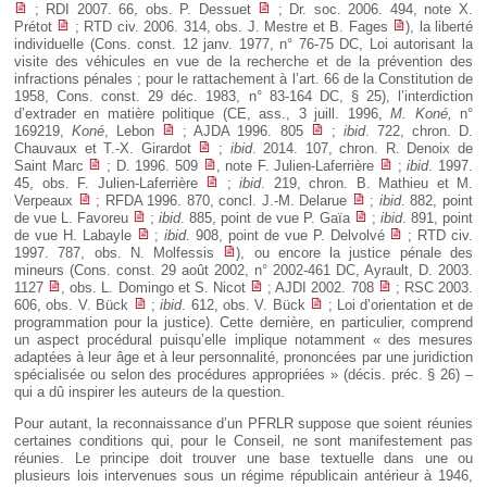
; RDI 2007. 66, obs. P. Dessuet
; Dr. soc. 2006. 494, note X.
Prétot
; RTD civ. 2006. 314, obs. J. Mestre et B. Fages
), la liberté
individuelle (Cons. const. 12 janv. 1977, n° 76-75 DC, Loi autorisant la
visite des véhicules en vue de la recherche et de la prévention des
infractions pénales ; pour le rattachement à l’art. 66 de la Constitution de
1958, Cons. const. 29 déc. 1983, n° 83-164 DC, § 25), l’interdiction
d’extrader en matière politique (CE, ass., 3 juill. 1996,
M. Koné,
n°
169219,
Koné
, Lebon
; AJDA 1996. 805
;
ibid
. 722, chron. D.
Chauvaux et T.-X. Girardot
;
ibid
. 2014. 107, chron. R. Denoix de
Saint Marc
; D. 1996. 509
, note F. Julien-Laferrière
;
ibid
. 1997.
45, obs. F. Julien-Laferrière
;
ibid
. 219, chron. B. Mathieu et M.
Verpeaux
; RFDA 1996. 870, concl. J.-M. Delarue
;
ibid
. 882, point
de vue L. Favoreu
;
ibid
. 885, point de vue P. Gaïa
;
ibid
. 891, point
de vue H. Labayle
;
ibid
. 908, point de vue P. Delvolvé
; RTD civ.
1997. 787, obs. N. Molfessis
), ou encore la justice pénale des
mineurs (Cons. const. 29 août 2002, n° 2002-461 DC, Ayrault, D. 2003.
1127
, obs. L. Domingo et S. Nicot
; AJDI 2002. 708
; RSC 2003.
606, obs. V. Bück
;
ibid
. 612, obs. V. Bück
; Loi d’orientation et de
programmation pour la justice). Cette dernière, en particulier, comprend
un aspect procédural puisqu’elle implique notamment « des mesures
adaptées à leur âge et à leur personnalité, prononcées par une juridiction
spécialisée ou selon des procédures appropriées » (décis. préc. § 26) –
qui a dû inspirer les auteurs de la question.
Pour autant, la reconnaissance d’un PFRLR suppose que soient réunies
certaines conditions qui, pour le Conseil, ne sont manifestement pas
réunies. Le principe doit trouver une base textuelle dans une ou
plusieurs lois intervenues sous un régime républicain antérieur à 1946,