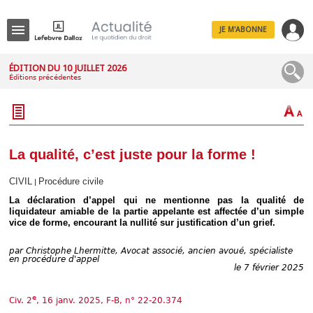
JE M'ABONNE
Menu
ÉDITION DU 10 JUILLET 2026
Éditions précédentes
R
e
c
h
e
r
c
La qualité, c’est juste pour la forme !
h
e
CIVIL
Procédure civile
|
La déclaration d’appel qui ne mentionne pas la qualité de
liquidateur amiable de la partie appelante est affectée d’un simple
vice de forme, encourant la nullité sur justification d’un grief.
Déplier
Administratif
par
Christophe Lhermitte, Avocat associé, ancien avoué, spécialiste
en procédure d'appel
Déplier
le 7 février 2025
Affaires
Déplier
Civil
e
Civ. 2
, 16 janv. 2025, F-B, n° 22-20.374