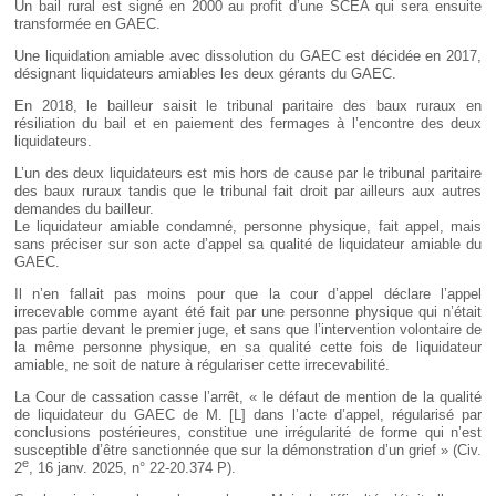
Déplier
Un bail rural est signé en 2000 au profit d’une SCEA qui sera ensuite
Européen
transformée en GAEC.
Déplier
Une liquidation amiable avec dissolution du GAEC est décidée en 2017,
Immobilier
désignant liquidateurs amiables les deux gérants du GAEC.
Déplier
En 2018, le bailleur saisit le tribunal paritaire des baux ruraux en
IP/IT
résiliation du bail et en paiement des fermages à l’encontre des deux
et
Déplier
liquidateurs.
Communication
Pénal
L’un des deux liquidateurs est mis hors de cause par le tribunal paritaire
Déplier
des baux ruraux tandis que le tribunal fait droit par ailleurs aux autres
Social
demandes du bailleur.
Le liquidateur amiable condamné, personne physique, fait appel, mais
Déplier
sans préciser sur son acte d’appel sa qualité de liquidateur amiable du
Avocat
GAEC.
Il n’en fallait pas moins pour que la cour d’appel déclare l’appel
irrecevable comme ayant été fait par une personne physique qui n’était
pas partie devant le premier juge, et sans que l’intervention volontaire de
la même personne physique, en sa qualité cette fois de liquidateur
amiable, ne soit de nature à régulariser cette irrecevabilité.
La Cour de cassation casse l’arrêt, « le défaut de mention de la qualité
de liquidateur du GAEC de M. [L] dans l’acte d’appel, régularisé par
conclusions postérieures, constitue une irrégularité de forme qui n’est
susceptible d’être sanctionnée que sur la démonstration d’un grief » (Civ.
e
2
, 16 janv. 2025, n° 22-20.374 P).