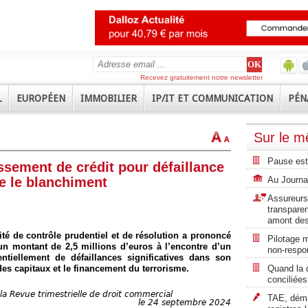
Recevez gratuitement notre newsletter
L
EUROPÉEN
IMMOBILIER
IP/IT ET COMMUNICATION
PÉN
Sur le 
Pause est
ssement de crédit pour défaillance
re le blanchiment
Au Journal
Assureurs 
transpare
amont des
té de contrôle prudentiel et de résolution a prononcé
Pilotage m
un montant de 2,5 millions d’euros à l’encontre d’un
non-respon
ntiellement de défaillances significatives dans son
 des capitaux et le financement du terrorisme.
Quand la d
conciliées
la Revue trimestrielle de droit commercial
TAE, démat
le 24 septembre 2024