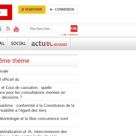
JE M'ABONNE
CONNEXION
+ de critères
AL
SOCIAL
même thème
ivale
 officiel du
et Cour de cassation : quelle
nce pour les consultations menées en
 décisions ?
aritime : conformité à la Constitution de la
sabilité à l’égard des tiers
éontologie et la libre concurrence sont
érialisation et IA, interconnexion des