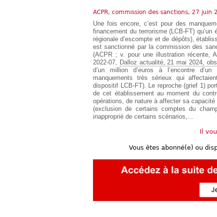
Européen
ACPR, commission des sanctions, 27 juin 
Déplier
Une fois encore, c’est pour des manquemen
Immobilier
financement du terrorisme (LCB-FT) qu’un 
Déplier
régionale d’escompte et de dépôts), établi
IP/IT
est sanctionné par la commission des sancti
et
(ACPR ; v. pour une illustration récente,
Déplier
Communication
2022-07,
Dalloz actualité, 21 mai 2024, ob
Pénal
d’un million d’euros à l’encontre d’un
Déplier
manquements très sérieux qui affectaie
Social
dispositif LCB-FT). Le reproche (grief 1) po
de cet établissement au moment du contrôl
Déplier
opérations, de nature à affecter sa capacité 
Avocat
(exclusion de certains comptes du champ 
inapproprié de certains scénarios,...
Il vo
Vous êtes abonné(e) ou dis