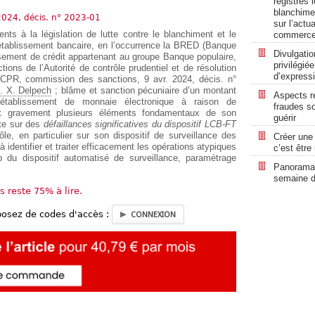
registres 
blanchime
2024, décis. n° 2023-01
sur l’actu
ts à la législation de lutte contre le blanchiment et le
commerc
établissement bancaire, en l’occurrence la BRED (Banque
Divulgatio
ssement de crédit appartenant au groupe Banque populaire,
privilégié
ons de l’Autorité de contrôle prudentiel et de résolution
d’expressi
 ACPR, commission des sanctions, 9 avr. 2024, décis. n°
s. X. Delpech
; blâme et sanction pécuniaire d’un montant
Aspects ré
 établissement de monnaie électronique à raison de
fraudes so
nt gravement plusieurs éléments fondamentaux de son
guérir
rte sur des
défaillances significatives du dispositif LCB-FT
e, en particulier sur son dispositif de surveillance des
Créer une 
à identifier et traiter efficacement les opérations atypiques
c’est être
du dispositif automatisé de surveillance, paramétrage
Panorama 
semaine d
us reste 75% à lire.
posez de codes d'accès :
CONNEXION