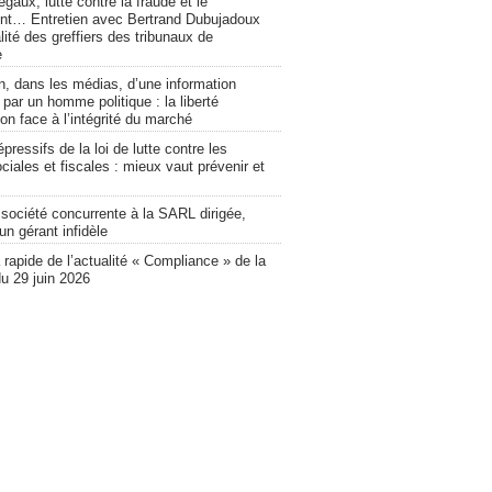
légaux, lutte contre la fraude et le
nt… Entretien avec Bertrand Dubujadoux
alité des greffiers des tribunaux de
e
n, dans les médias, d’une information
e par un homme politique : la liberté
on face à l’intégrité du marché
pressifs de la loi de lutte contre les
ciales et fiscales : mieux vaut prévenir et
société concurrente à la SARL dirigée,
 un gérant infidèle
rapide de l’actualité « Compliance » de la
u 29 juin 2026