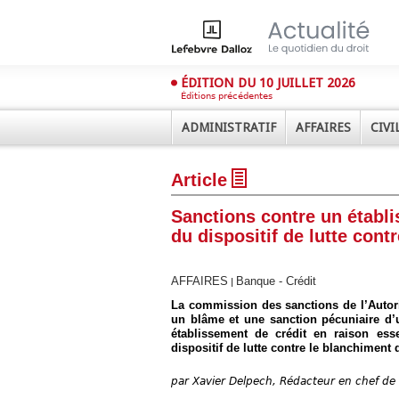
ÉDITION DU 10 JUILLET 2026
Éditions précédentes
ADMINISTRATIF
AFFAIRES
CIVI
Article
Sanctions contre un établi
du dispositif de lutte cont
AFFAIRES
Banque - Crédit
|
Déplier
Administratif
La commission des sanctions de l’Autori
un blâme et une sanction pécuniaire d’
Déplier
établissement de crédit en raison esse
Affaires
dispositif de lutte contre le blanchiment
Déplier
Civil
par
Xavier Delpech, Rédacteur en chef de 
Déplier