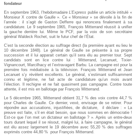
fondateur
En septembre 1963, l’hebdomadaire
L’Express
publie un article intitulé «
Monsieur X contre de Gaulle ». Ce « Monsieur » se dévoile à la fin de
l’année : il s’agit de Gaston Defferre qui renoncera finalement à sa
candidature. Le 9 septembre 1965, François Mitterrand réussit à unifier
la gauche derrière lui. Même le PCF, par la voix de son secrétaire
général Waldeck Rochet, suit le futur chef de l’État.
C’est la seconde élection au suffrage direct (la première ayant eu lieu le
10 décembre 1848). Le général de Gaulle se présente à sa propre
succession et il lui apparait certain qu’il sera élu au premier tour. Sept
candidats sont en lice contre lui : Mitterrand, Lecanuet, Tixier-
Vignancourt, Marcilhacy et l’extravagant Barbu. La campagne est pour la
première fois médiatisée à la télévision. François Mitterrand et Jean
Lecanuet s’y révèlent excellents. Le général, s’estimant suffisamment
connu et légitime, ne fait acte de candidature qu’un mois avant
l’élection. Il rechigne et ne fait quasiment pas campagne. Contre toute
attente, il est mis en ballotage par François Mitterrand.
Le 5 décembre 1965, Mitterrand obtient 31,7 % des voix contre 44,7 %
pour Charles de Gaulle. Ce dernier, vexé, envisage de se retirer. Pour
répondre aux accusations, injustifiées, de dictature, il déclare : « La
preuve est faite, s’il en était besoin, que nous sommes en démocratie !
Est-ce que l’on met un dictateur en ballotage ? ». Après un entre-deux
tours durant lequel il se résout, malgré lui, à faire campagne, le général
est élu assez largement le 19 décembre avec 55,20 % des suffrages
exprimés contre 44,80 % pour François Mitterrand.