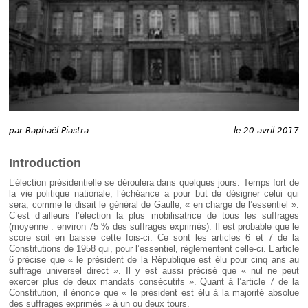
Déplier
Européen
Déplier
Immobilier
Déplier
IP/IT
et
Déplier
Communication
Pénal
Déplier
Social
par
Raphaël Piastra
le 20 avril 2017
Déplier
Avocat
Introduction
L’élection présidentielle se déroulera dans quelques jours. Temps fort de
la vie politique nationale, l’échéance a pour but de désigner celui qui
sera, comme le disait le général de Gaulle, « en charge de l’essentiel ».
C’est d’ailleurs l’élection la plus mobilisatrice de tous les suffrages
(moyenne : environ 75 % des suffrages exprimés). Il est probable que le
score soit en baisse cette fois-ci. Ce sont les articles 6 et 7 de la
Constitutions de 1958 qui, pour l’essentiel, règlementent celle-ci. L’article
6 précise que « le président de la République est élu pour cinq ans au
suffrage universel direct ». Il y est aussi précisé que « nul ne peut
exercer plus de deux mandats consécutifs ». Quant à l’article 7 de la
Constitution, il énonce que « le président est élu à la majorité absolue
des suffrages exprimés » à un ou deux tours.