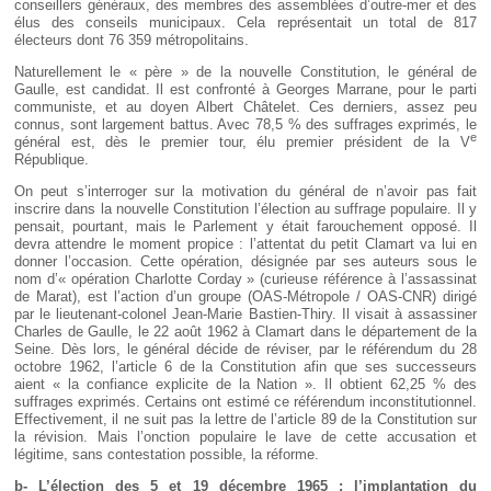
conseillers généraux, des membres des assemblées d’outre-mer et des
élus des conseils municipaux. Cela représentait un total de 817
électeurs dont 76 359 métropolitains.
Naturellement le « père » de la nouvelle Constitution, le général de
Gaulle, est candidat. Il est confronté à Georges Marrane, pour le parti
communiste, et au doyen Albert Châtelet. Ces derniers, assez peu
connus, sont largement battus. Avec 78,5 % des suffrages exprimés, le
e
général est, dès le premier tour, élu premier président de la V
République.
On peut s’interroger sur la motivation du général de n’avoir pas fait
inscrire dans la nouvelle Constitution l’élection au suffrage populaire. Il y
pensait, pourtant, mais le Parlement y était farouchement opposé. Il
devra attendre le moment propice : l’attentat du petit Clamart va lui en
donner l’occasion. Cette opération, désignée par ses auteurs sous le
nom d’« opération Charlotte Corday » (curieuse référence à l’assassinat
de Marat), est l’action d’un groupe (OAS-Métropole / OAS-CNR) dirigé
par le lieutenant-colonel Jean-Marie Bastien-Thiry. Il visait à assassiner
Charles de Gaulle, le 22 août 1962 à Clamart dans le département de la
Seine. Dès lors, le général décide de réviser, par le référendum du 28
octobre 1962, l’article 6 de la Constitution afin que ses successeurs
aient « la confiance explicite de la Nation ». Il obtient 62,25 % des
suffrages exprimés. Certains ont estimé ce référendum inconstitutionnel.
Effectivement, il ne suit pas la lettre de l’article 89 de la Constitution sur
la révision. Mais l’onction populaire le lave de cette accusation et
légitime, sans contestation possible, la réforme.
b- L’élection des 5 et 19 décembre 1965 : l’implantation du