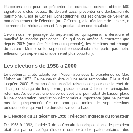
Rappelons que pour se présenter les candidats doivent obtenir 500
signatures d’élus locaux. Ils doivent aussi présenter une déclaration de
patrimoine. C’est le Conseil Constitutionnel qui est chargé de veiller au
bon déroulement de l’élection (art. 7 Const.), à la régularité de celle-ci, à
l’examen des réclamations et à la proclamation des résultats.
Selon nous, le passage du septennat au quinquennat a dénaturé et
banalisé le mandat présidentiel. Ce qui nous amène à constater que
depuis 2005 (première élection quinquennale), les élections ont changé
de nature. Même si le septennat renouvelable n’emporte pas notre
adhésion (un septennat unique serait plus opportun).
Les élections de 1958 à 2000
Le septennat a été adopté par l’Assemblée sous la présidence de Mac
Mahon en 1873. Ce ne devait être qu’une règle temporaire. Elle a duré
jusqu’en 2000. Sept ans était un délai raisonnable pour que le chef de
l’État, en charge du long terme, puisse mener à bien les principales
réformes. Au surplus, une durée de sept ans permettait de laisser place
à une cohabitation, respiration démocratique importante (que ne permet
pas le quinquennat). Ce ne sont pas moins de sept élections
présidentielles qui vont se dérouler sur cette base.
a- L’élection du 21 décembre 1958 : l’élection indirecte du fondateur
De 1958 à 1962, l’article 7 de la Constitution disposait que le président
était élu par un collège électoral composé des parlementaires, des