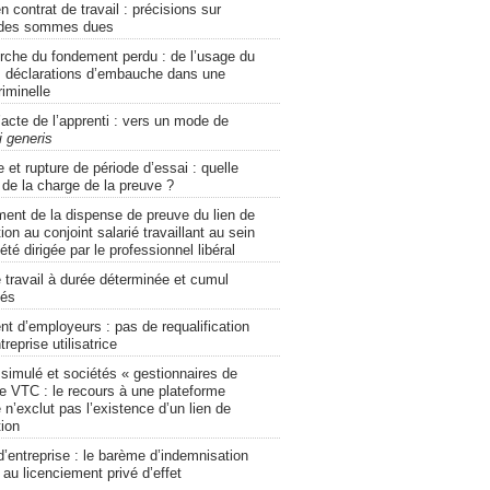
n contrat de travail : précisions sur
e des sommes dues
erche du fondement perdu : de l’usage du
es déclarations d’embauche dans une
iminelle
’acte de l’apprenti : vers un mode de
i generis
et rupture de période d’essai : quelle
n de la charge de la preuve ?
ment de la dispense de preuve du lien de
ion au conjoint salarié travaillant au sein
été dirigée par le professionnel libéral
 travail à durée déterminée et cumul
tés
t d’employeurs : pas de requalification
treprise utilisatrice
ssimulé et sociétés « gestionnaires de
de VTC : le recours à une plateforme
n’exclut pas l’existence d’un lien de
tion
d’entreprise : le barème d’indemnisation
 au licenciement privé d’effet