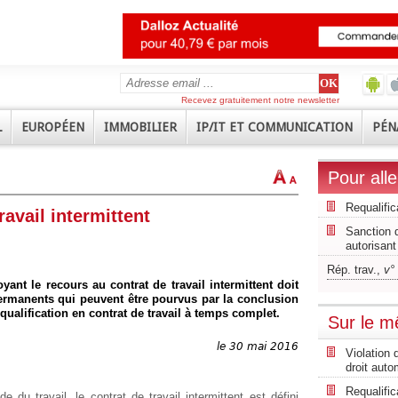
Recevez gratuitement notre newsletter
L
EUROPÉEN
IMMOBILIER
IP/IT ET COMMUNICATION
PÉN
Pour alle
Requalific
avail intermittent
Sanction 
autorisant
Rép. trav.,
v°
yant le recours au contrat de travail intermittent doit
ermanents qui peuvent être pourvus par la conclusion
qualification en contrat de travail à temps complet.
Sur le 
le 30 mai 2016
Violation
droit auto
Requalific
 du travail, le contrat de travail intermittent est défini