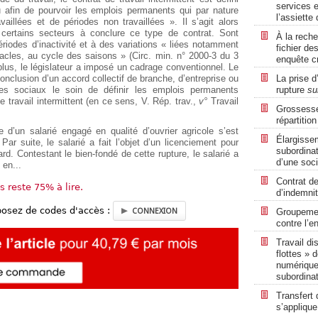
services e
lu afin de pourvoir les emplois permanents qui par nature
l’assiett
aillées et de périodes non travaillées ». Il s’agit alors
 certains secteurs à conclure ce type de contrat. Sont
À la rech
riodes d’inactivité et à des variations « liées notamment
fichier d
acles, au cycle des saisons » (Circ. min. n° 2000-3 du 3
enquête cr
plus, le législateur a imposé un cadrage conventionnel. Le
conclusion d’un accord collectif de branche, d’entreprise ou
La prise d
res sociaux le soin de définir les emplois permanents
rupture
su
de travail intermittent (en ce sens, V. Rép. trav.,
v°
Travail
Grossesse 
répartitio
 d’un salarié engagé en qualité d’ouvrier agricole s’est
Élargisse
 Par suite, le salarié a fait l’objet d’un licenciement pour
subordinat
ard. Contestant le bien-fondé de cette rupture, le salarié a
d’une soci
 en...
Contrat de
us reste 75% à lire.
d’indemni
posez de codes d'accès :
CONNEXION
Groupemen
contre l’en
Travail di
flottes » 
numérique 
subordina
Transfert 
s’applique