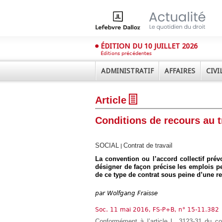
ÉDITION DU 10 JUILLET 2026
Éditions précédentes
ADMINISTRATIF
AFFAIRES
CIVI
Article
Conditions de recours au tr
SOCIAL
Contrat de travail
|
La convention ou l’accord collectif prévo
Déplier
désigner de façon précise les emplois p
Administratif
de ce type de contrat sous peine d’une re
Déplier
Affaires
par
Wolfgang Fraisse
Déplier
Civil
Soc. 11 mai 2016, FS-P+B, n° 15-11.382
Déplier
Conformément à l’article L. 3123-31 du code