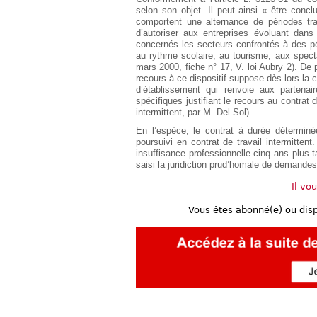
Européen
selon son objet. Il peut ainsi « être conc
comportent une alternance de périodes trav
Déplier
d’autoriser aux entreprises évoluant dans
Immobilier
concernés les secteurs confrontés à des pé
Déplier
au rythme scolaire, au tourisme, aux spect
IP/IT
mars 2000, fiche n° 17, V. loi Aubry 2). De 
et
recours à ce dispositif suppose dès lors la 
Déplier
Communication
d’établissement qui renvoie aux partenai
Pénal
spécifiques justifiant le recours au contrat 
Déplier
intermittent, par M. Del Sol).
Social
En l’espèce, le contrat à durée déterminée
Déplier
poursuivi en contrat de travail intermittent.
Avocat
insuffisance professionnelle cinq ans plus t
saisi la juridiction prud’homale de demandes
Il vo
Vous êtes abonné(e) ou dis