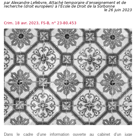
Déplier
par
Alexandre Lefebvre, Attaché temporaire d’enseignement et de
Européen
recherche (droit européen) à l’École de Droit de la Sorbonne
le 26 juin 2023
Déplier
Immobilier
Crim. 18 avr. 2023, FS-B, n° 23-80.453
Déplier
IP/IT
et
Déplier
Communication
Pénal
Déplier
Social
Déplier
Avocat
Dans le cadre d’une information ouverte au cabinet d’un juge