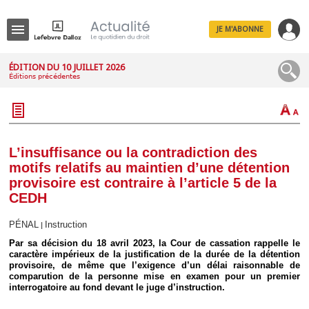
JE M'ABONNE
Menu
ÉDITION DU 10 JUILLET 2026
Éditions précédentes
R
e
c
h
e
r
c
L’insuffisance ou la contradiction des
h
motifs relatifs au maintien d’une détention
e
provisoire est contraire à l’article 5 de la
CEDH
PÉNAL
Instruction
|
Déplier
Administratif
Par sa décision du 18 avril 2023, la Cour de cassation rappelle le
caractère impérieux de la justification de la durée de la détention
Déplier
provisoire, de même que l’exigence d’un délai raisonnable de
Affaires
comparution de la personne mise en examen pour un premier
Déplier
interrogatoire au fond devant le juge d’instruction.
Civil