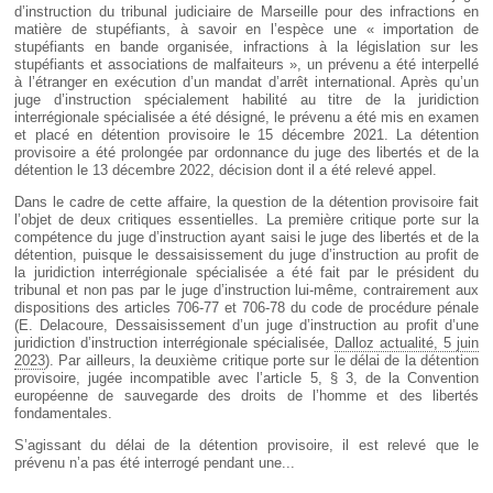
d’instruction du tribunal judiciaire de Marseille pour des infractions en
matière de stupéfiants, à savoir en l’espèce une « importation de
stupéfiants en bande organisée, infractions à la législation sur les
stupéfiants et associations de malfaiteurs », un prévenu a été interpellé
à l’étranger en exécution d’un mandat d’arrêt international. Après qu’un
juge d’instruction spécialement habilité au titre de la juridiction
interrégionale spécialisée a été désigné, le prévenu a été mis en examen
et placé en détention provisoire le 15 décembre 2021. La détention
provisoire a été prolongée par ordonnance du juge des libertés et de la
détention le 13 décembre 2022, décision dont il a été relevé appel.
Dans le cadre de cette affaire, la question de la détention provisoire fait
l’objet de deux critiques essentielles. La première critique porte sur la
compétence du juge d’instruction ayant saisi le juge des libertés et de la
détention, puisque le dessaisissement du juge d’instruction au profit de
la juridiction interrégionale spécialisée a été fait par le président du
tribunal et non pas par le juge d’instruction lui-même, contrairement aux
dispositions des articles 706-77 et 706-78 du code de procédure pénale
(E. Delacoure, Dessaisissement d’un juge d’instruction au profit d’une
juridiction d’instruction interrégionale spécialisée,
Dalloz actualité, 5 juin
2023
). Par ailleurs, la deuxième critique porte sur le délai de la détention
provisoire, jugée incompatible avec l’article 5, § 3, de la Convention
européenne de sauvegarde des droits de l’homme et des libertés
fondamentales.
S’agissant du délai de la détention provisoire, il est relevé que le
prévenu n’a pas été interrogé pendant une...