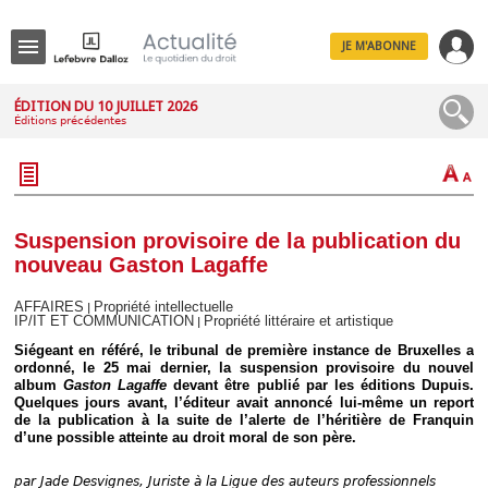
JE M'ABONNE
Menu
ÉDITION DU 10 JUILLET 2026
Éditions précédentes
R
e
c
h
e
r
c
Suspension provisoire de la publication du
h
nouveau Gaston Lagaffe
e
AFFAIRES
Propriété intellectuelle
|
IP/IT ET COMMUNICATION
Propriété littéraire et artistique
|
Siégeant en référé, le tribunal de première instance de Bruxelles a
Déplier
ordonné, le 25 mai dernier, la suspension provisoire du nouvel
Administratif
album
Gaston Lagaffe
devant être publié par les éditions Dupuis.
Quelques jours avant, l’éditeur avait annoncé lui-même un report
Déplier
de la publication à la suite de l’alerte de l’héritière de Franquin
Affaires
d’une possible atteinte au droit moral de son père.
Déplier
Civil
par
Jade Desvignes, Juriste à la Ligue des auteurs professionnels