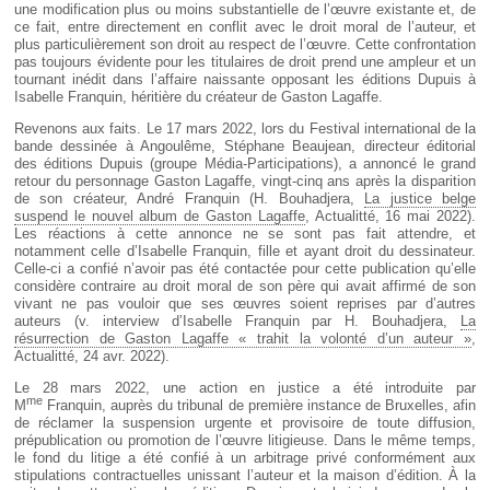
une modification plus ou moins substantielle de l’œuvre existante et, de
ce fait, entre directement en conflit avec le droit moral de l’auteur, et
plus particulièrement son droit au respect de l’œuvre. Cette confrontation
pas toujours évidente pour les titulaires de droit prend une ampleur et un
tournant inédit dans l’affaire naissante opposant les éditions Dupuis à
Isabelle Franquin, héritière du créateur de Gaston Lagaffe.
Revenons aux faits. Le 17 mars 2022, lors du Festival international de la
bande dessinée à Angoulême, Stéphane Beaujean, directeur éditorial
des éditions Dupuis (groupe Média-Participations), a annoncé le grand
retour du personnage Gaston Lagaffe, vingt-cinq ans après la disparition
de son créateur, André Franquin (H. Bouhadjera,
La justice belge
suspend le nouvel album de Gaston Lagaffe
, Actualitté, 16 mai 2022).
Les réactions à cette annonce ne se sont pas fait attendre, et
notamment celle d’Isabelle Franquin, fille et ayant droit du dessinateur.
Celle-ci a confié n’avoir pas été contactée pour cette publication qu’elle
considère contraire au droit moral de son père qui avait affirmé de son
vivant ne pas vouloir que ses œuvres soient reprises par d’autres
auteurs (v. interview d’Isabelle Franquin par H. Bouhadjera,
La
résurrection de Gaston Lagaffe « trahit la volonté d’un auteur »
,
Actualitté, 24 avr. 2022).
Le 28 mars 2022, une action en justice a été introduite par
me
M
Franquin, auprès du tribunal de première instance de Bruxelles, afin
de réclamer la suspension urgente et provisoire de toute diffusion,
prépublication ou promotion de l’œuvre litigieuse. Dans le même temps,
le fond du litige a été confié à un arbitrage privé conformément aux
stipulations contractuelles unissant l’auteur et la maison d’édition. À la