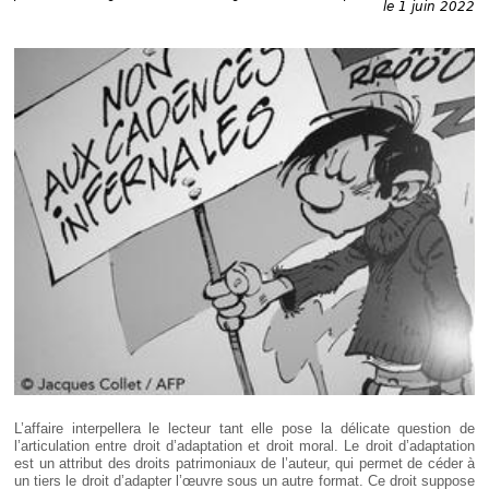
Déplier
le 1 juin 2022
Européen
Déplier
Immobilier
Déplier
IP/IT
et
Déplier
Communication
Pénal
Déplier
Social
Déplier
Avocat
L’affaire interpellera le lecteur tant elle pose la délicate question de
l’articulation entre droit d’adaptation et droit moral. Le droit d’adaptation
est un attribut des droits patrimoniaux de l’auteur, qui permet de céder à
un tiers le droit d’adapter l’œuvre sous un autre format. Ce droit suppose