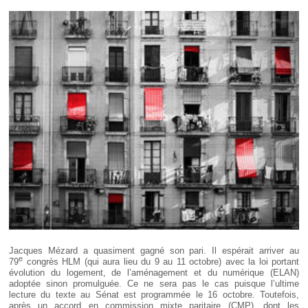
Déplier
Européen
Déplier
Immobilier
Déplier
IP/IT
et
Déplier
Communication
Pénal
Déplier
Social
Déplier
Avocat
Jacques Mézard a quasiment gagné son pari. Il espérait arriver au
e
79
congrès HLM (qui aura lieu du 9 au 11 octobre) avec la loi portant
évolution du logement, de l’aménagement et du numérique (ELAN)
adoptée sinon promulguée. Ce ne sera pas le cas puisque l’ultime
lecture du texte au Sénat est programmée le 16 octobre. Toutefois,
après un accord en commission mixte paritaire (CMP), dont les