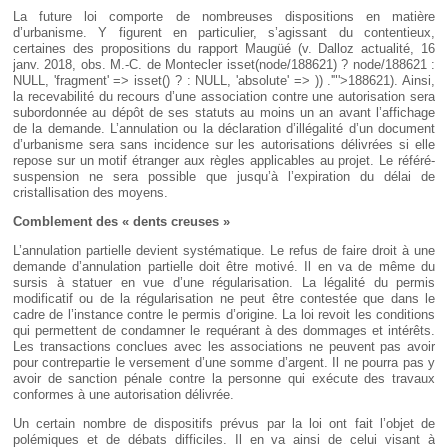
La future loi comporte de nombreuses dispositions en matière
d’urbanisme. Y figurent en particulier, s’agissant du contentieux,
certaines des propositions du rapport Maugüé (v. Dalloz actualité, 16
janv. 2018, obs. M.-C. de Montecler
isset(node/188621) ? node/188621 :
NULL, 'fragment' => isset() ? : NULL, 'absolute' => )) .'"'>188621
). Ainsi,
la recevabilité du recours d’une association contre une autorisation sera
subordonnée au dépôt de ses statuts au moins un an avant l’affichage
de la demande. L’annulation ou la déclaration d’illégalité d’un document
d’urbanisme sera sans incidence sur les autorisations délivrées si elle
repose sur un motif étranger aux règles applicables au projet. Le référé-
suspension ne sera possible que jusqu’à l’expiration du délai de
cristallisation des moyens.
Comblement des « dents creuses
»
L’annulation partielle devient systématique. Le refus de faire droit à une
demande d’annulation partielle doit être motivé. Il en va de même du
sursis à statuer en vue d’une régularisation. La légalité du permis
modificatif ou de la régularisation ne peut être contestée que dans le
cadre de l’instance contre le permis d’origine. La loi revoit les conditions
qui permettent de condamner le requérant à des dommages et intérêts.
Les transactions conclues avec les associations ne peuvent pas avoir
pour contrepartie le versement d’une somme d’argent. Il ne pourra pas y
avoir de sanction pénale contre la personne qui exécute des travaux
conformes à une autorisation délivrée.
Un certain nombre de dispositifs prévus par la loi ont fait l’objet de
polémiques et de débats difficiles. Il en va ainsi de celui visant à