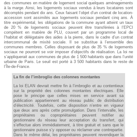
des communes en matière de logement social quelques aménagements
à la marge. Ainsi, les logements sociaux vendus à leurs locataires sont
décomptés pendant dix ans. Ceux faisant l’objet d’un contrat de location-
accession sont assimilés aux logements sociaux pendant cinq ans. À
titre expérimental, les obligations de la commune ayant atteint un taux
de 20 % de logements sociaux peuvent être transférées à l’EPCI
compétent en matière de PLU, couvert par un programme local de
l’habitat et délégataire des aides à la pierre, dans le cadre d’un contrat
intercommunal de mixité sociale. Il se substitue à l’ensemble des
communes membres. Celles disposant de plus de 35 % de logements
sociaux ne pourront se voir imposer d’objectifs de réalisation. La loi ne
s’appliquerait aux communes de plus de 1 500 habitants que dans l’unité
urbaine de Paris. Le seuil est porté à 3 500 habitants dans le reste de
l’Île-de-France.
La fin de l’imbroglio des colonnes montantes
La loi ELAN devrait mettre fin à l’imbroglio et au contentieux
sur la propriété des colonnes montantes électriques. Elle
pose le principe que celles mises en service avant sa
publication appartiennent au réseau public de distribution
d’électricité. Toutefois, cette disposition n’entre en vigueur
que deux ans après cette promulgation. Dans l’intervalle, les
propriétaires ou copropriétaires peuvent notifier au
gestionnaire du réseau leur acceptation du transfert, qui
s’effectue alors immédiatement, à titre gratuit et sans que le
gestionnaire puisse s’y opposer ou réclamer une contrepartie.
Dans le même délai, les propriétaires peuvent revendiquer la