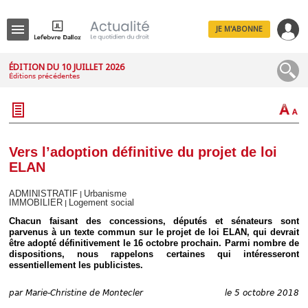
JE M'ABONNE
Menu
ÉDITION DU 10 JUILLET 2026
Éditions précédentes
R
e
c
h
e
r
c
Vers l’adoption définitive du projet de loi
h
ELAN
e
ADMINISTRATIF
Urbanisme
|
IMMOBILIER
Logement social
|
Chacun faisant des concessions, députés et sénateurs sont
Déplier
parvenus à un texte commun sur le projet de loi ELAN, qui devrait
Administratif
être adopté définitivement le 16 octobre prochain. Parmi nombre de
dispositions, nous rappelons certaines qui intéresseront
Déplier
essentiellement les publicistes.
Affaires
Déplier
par
Marie-Christine de Montecler
le 5 octobre 2018
Civil