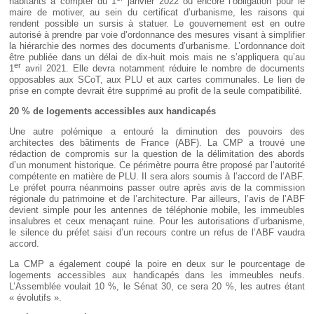
habitants à compter du 1
janvier 2022 ou encore l’obligation pour le
maire de motiver, au sein du certificat d’urbanisme, les raisons qui
rendent possible un sursis à statuer. Le gouvernement est en outre
autorisé à prendre par voie d’ordonnance des mesures visant à simplifier
la hiérarchie des normes des documents d’urbanisme. L’ordonnance doit
être publiée dans un délai de dix-huit mois mais ne s’appliquera qu’au
er
1
avril 2021. Elle devra notamment réduire le nombre de documents
opposables aux SCoT, aux PLU et aux cartes communales. Le lien de
prise en compte devrait être supprimé au profit de la seule compatibilité.
20
% de logements accessibles aux handicapés
Une autre polémique a entouré la diminution des pouvoirs des
architectes des bâtiments de France (ABF). La CMP a trouvé une
rédaction de compromis sur la question de la délimitation des abords
d’un monument historique. Ce périmètre pourra être proposé par l’autorité
compétente en matière de PLU. Il sera alors soumis à l’accord de l’ABF.
Le préfet pourra néanmoins passer outre après avis de la commission
régionale du patrimoine et de l’architecture. Par ailleurs, l’avis de l’ABF
devient simple pour les antennes de téléphonie mobile, les immeubles
insalubres et ceux menaçant ruine. Pour les autorisations d’urbanisme,
le silence du préfet saisi d’un recours contre un refus de l’ABF vaudra
accord.
La CMP a également coupé la poire en deux sur le pourcentage de
logements accessibles aux handicapés dans les immeubles neufs.
L’Assemblée voulait 10 %, le Sénat 30, ce sera 20 %, les autres étant
« évolutifs ».