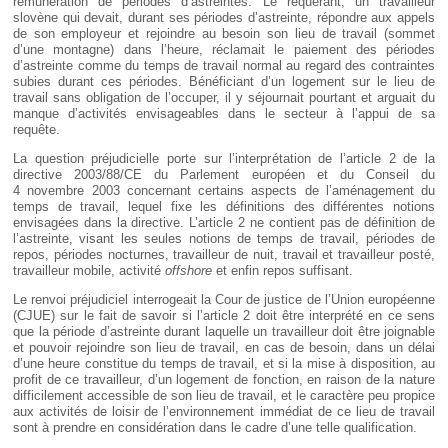
rémunération de périodes d’astreintes. Le requérant, un travailleur
slovène qui devait, durant ses périodes d’astreinte, répondre aux appels
de son employeur et rejoindre au besoin son lieu de travail (sommet
d’une montagne) dans l’heure, réclamait le paiement des périodes
d’astreinte comme du temps de travail normal au regard des contraintes
subies durant ces périodes. Bénéficiant d’un logement sur le lieu de
travail sans obligation de l’occuper, il y séjournait pourtant et arguait du
manque d’activités envisageables dans le secteur à l’appui de sa
requête.
La question préjudicielle porte sur l’interprétation de l’article 2 de la
directive 2003/88/CE du Parlement européen et du Conseil du
4 novembre 2003 concernant certains aspects de l’aménagement du
temps de travail, lequel fixe les définitions des différentes notions
envisagées dans la directive. L’article 2 ne contient pas de définition de
l’astreinte, visant les seules notions de temps de travail, périodes de
repos, périodes nocturnes, travailleur de nuit, travail et travailleur posté,
travailleur mobile, activité
offshore
et enfin repos suffisant.
Le renvoi préjudiciel interrogeait la Cour de justice de l’Union européenne
(CJUE) sur le fait de savoir si l’article 2 doit être interprété en ce sens
que la période d’astreinte durant laquelle un travailleur doit être joignable
et pouvoir rejoindre son lieu de travail, en cas de besoin, dans un délai
d’une heure constitue du temps de travail, et si la mise à disposition, au
profit de ce travailleur, d’un logement de fonction, en raison de la nature
difficilement accessible de son lieu de travail, et le caractère peu propice
aux activités de loisir de l’environnement immédiat de ce lieu de travail
sont à prendre en considération dans le cadre d’une telle qualification.