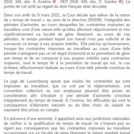
2018. 344, obs. A. Aveline
; RDT 2018. 449, obs. D. Gardes
). La
portée de cet arrêt au regard du droit français était discutée.
Dans son arrêt du 9 mars 2021, la Cour décide que relève de la notion
de « temps de travail », au sens de la directive 2003/88, l’intégralité des
périodes d’astreinte, au cours desquelles les contraintes imposées au
travailleur sont d’une nature telle qu’elles affectent objectivement et très
significativement sa faculté de gérer librement, au cours de ces
périodes, le temps pendant lequel son travail n’est pas sollicité et de
consacrer ce temps à ses propres intérêts. Elle précise qu’inversement,
lorsque les contraintes imposées au travailleur au cours d’une telle
période n’atteignent pas un tel degré d’intensité et lui permettent de gérer
son temps et de se consacrer à ses propres intérêts sans contraintes
majeures, seul le temps lié à la prestation de travail qui est, le cas
échéant, effectivement réalisée au cours d’une telle période constitue du
temps de travail.
Le juge de Luxembourg ajoute que seules les contraintes qui sont
imposées au travailleur, que ce soit par la réglementation, une
convention collective ou son employeur peuvent être prises en
considération afin d’évaluer si une période d’astreinte constitue
intégralement du temps de travail. À l’inverse, les difficultés qui sont la
conséquence d’éléments naturels ou du libre choix du salarié ne
sauraient être prises en compte.
En présence d’une astreinte, il appartient ainsi aux juridictions nationales
de vérifier si la qualification de temps de travail ne s’impose pas eu
égard aux conséquences que les contraintes imposées au travailleur
occasionnent sur sa faculté de gérer librement le temps pendant lequel