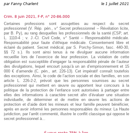
Déplier
par
Fanny Charlent
le 1 juillet 2021
Européen
Déplier
Crim. 8 juin 2021, F-P, n° 20-86.000
Immobilier
Certaines professions sont assujetties au respect du secret
Déplier
professionnel (V. Rép. pén.,
v°
Secret professionnel – Révélation licite,
IP/IT
par B. Py), au rang desquelles les professionnels de la santé (CSP, art.
et
Déplier
L. 1110-4 ; v. J.-Cl. Civil Code,
v°
Santé – Responsabilité médicale.
Communication
Pénal
Responsabilité pour faute d’éthique médicale. Consentement libre et
éclairé du patient. Secret médical, par S. Porchy-Simon, fasc. 440-30,
Déplier
§§ 72 s.). Ils sont ainsi tenus à ne divulguer aucune information
Social
recueillie lors de l’exercice de leur profession. La violation de cette
Déplier
obligation est susceptible d’engager la responsabilité pénale de l’auteur
Avocat
des divulgations, lequel encourt jusqu’à un an d’emprisonnement et 15
000 € d’amende (C. pén., art. 226-13). Cet impératif connaît toutefois
des exceptions. Ainsi, le code de l’action sociale et des familles, en son
article L. 226-2-2, prévoit que les personnes soumises au secret
professionnel qui mettent en œuvre ou apportent leur concours à la
politique de la protection de l’enfance sont autorisées à partager entre
elles des informations à caractère secret afin d’évaluer une situation
individuelle, de déterminer et de mettre en œuvre les actions de
protection et d’aide dont les mineurs et leur famille peuvent bénéficier,
après en avoir informé les personnes responsables du mineur. La Haute
juridiction, par l’arrêt commenté, illustre le conflit classique qui oppose le
secret professionnel à...
Il vous reste 75% à lire.