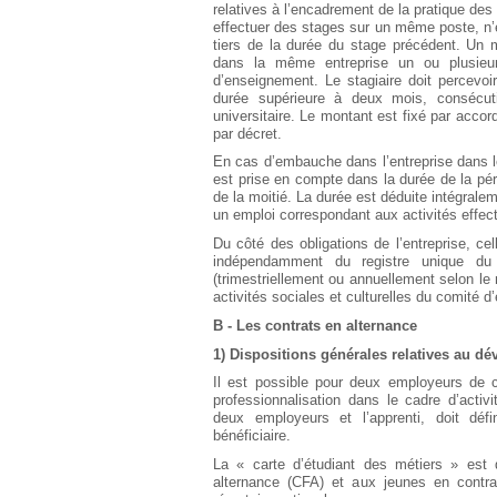
relatives à l’encadrement de la pratique des
Européen
effectuer des stages sur un même poste, n’es
Déplier
tiers de la durée du stage précédent. Un 
Immobilier
dans la même entreprise un ou plusieu
d’enseignement. Le stagiaire doit percevo
Déplier
durée supérieure à deux mois, consécu
IP/IT
universitaire. Le montant est fixé par acco
et
Déplier
par décret.
Communication
Pénal
En cas d’embauche dans l’entreprise dans les
Déplier
est prise en compte dans la durée de la péri
Social
de la moitié. La durée est déduite intégrale
un emploi correspondant aux activités effe
Déplier
Avocat
Du côté des obligations de l’entreprise, cel
indépendamment du registre unique du p
(trimestriellement ou annuellement selon le
activités sociales et culturelles du comité 
B - Les contrats en alternance
1) Dispositions générales relatives au d
Il est possible pour deux employeurs de c
professionnalisation dans le cadre d’activi
deux employeurs et l’apprenti, doit défi
bénéficiaire.
La « carte d’étudiant des métiers » est 
alternance (CFA) et aux jeunes en contrat