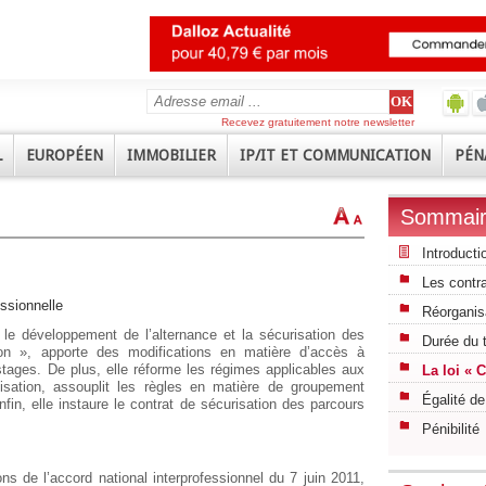
Recevez gratuitement notre newsletter
L
EUROPÉEN
IMMOBILIER
IP/IT ET COMMUNICATION
PÉN
Sommai
Introducti
Les contra
ssionnelle
Réorganis
r le développement de l’alternance et la sécurisation des
Durée du t
ion », apporte des modifications en matière d’accès à
stages. De plus, elle réforme les régimes applicables aux
La loi « 
isation, assouplit les règles en matière de groupement
Égalité de
in, elle instaure le contrat de sécurisation des parcours
Pénibilité
ns de l’accord national interprofessionnel du 7 juin 2011,