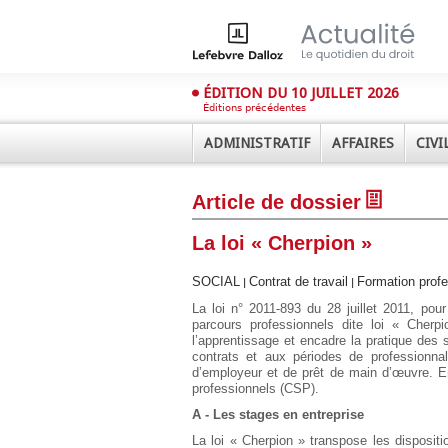
ÉDITION DU 10 JUILLET 2026
Éditions précédentes
ADMINISTRATIF
AFFAIRES
CIVI
Article de dossier
La loi « Cherpion »
SOCIAL
Contrat de travail
Formation profe
|
|
La loi n° 2011-893 du 28 juillet 2011, pou
Déplier
parcours professionnels dite loi « Cherp
Administratif
l’apprentissage et encadre la pratique des 
contrats et aux périodes de professionnal
Déplier
d’employeur et de prêt de main d’œuvre. Enf
Affaires
professionnels (CSP).
Déplier
A - Les stages en entreprise
Civil
La loi « Cherpion » transpose les dispositio
Déplier