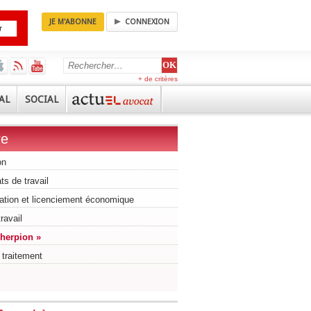
JE M'ABONNE
CONNEXION
+ de critères
AL
SOCIAL
re
on
ts de travail
ation et licenciement économique
ravail
Cherpion »
 traitement