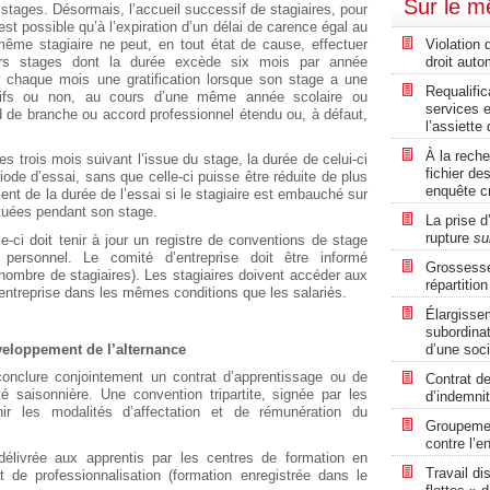
Sur le 
 stages. Désormais, l’accueil successif de stagiaires, pour
t possible qu’à l’expiration d’un délai de carence égal au
même stagiaire ne peut, en tout état de cause, effectuer
Violation
rs stages dont la durée excède six mois par année
droit auto
ir chaque mois une gratification lorsque son stage a une
Requalific
tifs ou non, au cours d’une même année scolaire ou
services e
rd de branche ou accord professionnel étendu ou, à défaut,
l’assiett
À la rech
 trois mois suivant l’issue du stage, la durée de celui-ci
fichier d
ode d’essai, sans que celle-ci puisse être réduite de plus
enquête cr
ment de la durée de l’essai si le stagiaire est embauché sur
ctuées pendant son stage.
La prise d
rupture
su
le-ci doit tenir à jour un registre de conventions de stage
ersonnel. Le comité d’entreprise doit être informé
Grossesse 
 nombre de stagiaires). Les stagiaires doivent accéder aux
répartitio
d’entreprise dans les mêmes conditions que les salariés.
Élargisse
subordinat
éveloppement de l’alternance
d’une soci
onclure conjointement un contrat d’apprentissage ou de
Contrat de
té saisonnière. Une convention tripartite, signée par les
d’indemni
nir les modalités d’affectation et de rémunération du
Groupemen
contre l’en
délivrée aux apprentis par les centres de formation en
Travail di
 de professionnalisation (formation enregistrée dans le