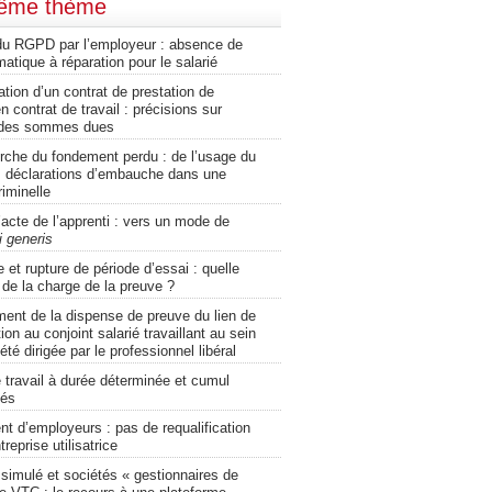
même thème
 du RGPD par l’employeur : absence de
matique à réparation pour le salarié
ation d’un contrat de prestation de
n contrat de travail : précisions sur
e des sommes dues
erche du fondement perdu : de l’usage du
es déclarations d’embauche dans une
iminelle
’acte de l’apprenti : vers un mode de
i generis
et rupture de période d’essai : quelle
n de la charge de la preuve ?
ment de la dispense de preuve du lien de
ion au conjoint salarié travaillant au sein
été dirigée par le professionnel libéral
 travail à durée déterminée et cumul
tés
t d’employeurs : pas de requalification
treprise utilisatrice
ssimulé et sociétés « gestionnaires de