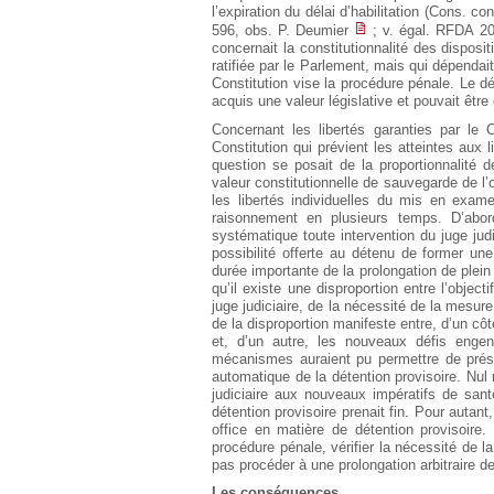
l’expiration du délai d’habilitation (Cons. co
596, obs. P. Deumier
; v. égal. RFDA 2
concernait la constitutionnalité des dispos
ratifiée par le Parlement, mais qui dépendai
Constitution vise la procédure pénale. Le dél
acquis une valeur législative et pouvait êtr
Concernant les libertés garanties par le Co
Constitution qui prévient les atteintes aux li
question se posait de la proportionnalité de
valeur constitutionnelle de sauvegarde de l’
les libertés individuelles du mis en exam
raisonnement en plusieurs temps. D’abord
systématique toute intervention du juge jud
possibilité offerte au détenu de former un
durée importante de la prolongation de plein
qu’il existe une disproportion entre l’objecti
juge judiciaire, de la nécessité de la mesur
de la disproportion manifeste entre, d’un côté
et, d’un autre, les nouveaux défis engend
mécanismes auraient pu permettre de prése
automatique de la détention provisoire. Nul 
judiciaire aux nouveaux impératifs de sant
détention provisoire prenait fin. Pour autant
office en matière de détention provisoire. 
procédure pénale, vérifier la nécessité de l
pas procéder à une prolongation arbitraire de
Les conséquences