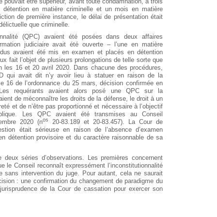
e pouvait être supérieur, avant toute condamnation, à trois
e détention en matière criminelle et un mois en matière
iction de première instance, le délai de présentation était
élictuelle que criminelle.
ionnalité (QPC) avaient été posées dans deux affaires
mation judiciaire avait été ouverte – l’une en matière
ndividus avaient été mis en examen et placés en détention
x fait l’objet de plusieurs prolongations de telle sorte que
tion les 16 et 20 avril 2020. Dans chacune des procédures,
LD qui avait dit n’y avoir lieu à statuer en raison de la
ticle 16 de l’ordonnance du 25 mars, décision confirmée en
. Les requérants avaient alors posé une QPC sur la
haient de méconnaître les droits de la défense, le droit à un
sûreté et de n’être pas proportionné et nécessaire à l’objectif
ublique. Les QPC avaient été transmises au Conseil
os
vembre 2020 (n
20-83.189 et 20-83.457). La Cour de
estion était sérieuse en raison de l’absence d’examen
n détention provisoire et du caractère raisonnable de sa
ve deux séries d’observations. Les premières concernent
e le Conseil reconnaît expressément l’inconstitutionnalité
re sans intervention du juge. Pour autant, cela ne saurait
écision : une confirmation du changement de paradigme du
jurisprudence de la Cour de cassation pour exercer son