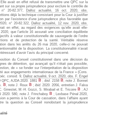
 Elle avait en effet refusé de transmettre une QPC sur la
sant sur sa propre jurisprudence pour exclure le contrôle de
0, n° 20-82.377,
Dalloz actualité, 16 oct. 2020, obs.
ettions déjà la technique consistant pour la Cour à justifier
on par l’existence d’une jurisprudence plus favorable que
 2020, n° 20-82.322,
Dalloz actualité, 12 nov. 2020, obs.
érait en effet, au regard des exigences qu’elle avait elle-
0, que l’article 16 assurait une conciliation équilibrée
bjectifs à valeur constitutionnelle de sauvegarde de l’ordre
ctions et de protection de la santé. Véritable réserve
ation dans les arrêts du 26 mai 2020, celle-ci ne pouvait
ionnalité de la disposition. La constitutionnalité n’avait
intéressant d’avoir l’avis du principal concerné.
position du Conseil constitutionnel dans une décision du
nes de détention, qui avançait qu’il n’était pas possible,
stion, de « se fonder sur l’interprétation de la disposition
ité aux engagements internationaux de la France » (Cons.
péc. consid. 9,
Dalloz actualité, 9 oct. 2020, obs. F. Engel
859 QPC, AJDA 2020. 1881
;
ibid
. 2158
, note J. Bonnet
s.
, note J. Roux
;
ibid
. 2020. 2056, entretien J. Falxa
. Ginestet, M.-H. Gozzi, S. Mirabail et E. Tricoire
; AJ
l 2020. 580, note J. Frinchaboy
; Lexbase Pénal 2020,
ision a permis à la Cour de cassation, dans l’affaire ayant
tre la question au Conseil nonobstant la jurisprudence
alité