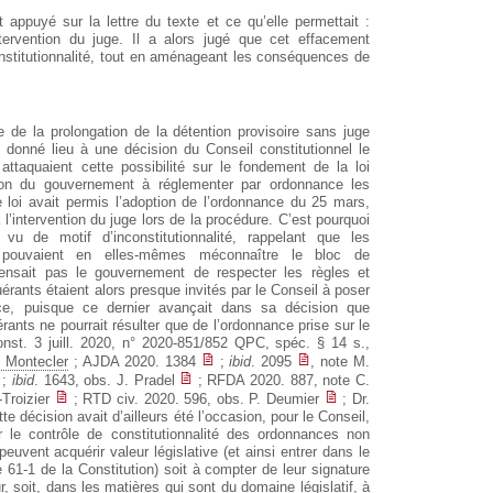
 appuyé sur la lettre du texte et ce qu’elle permettait :
intervention du juge. Il a alors jugé que cet effacement
onstitutionnalité, tout en aménageant les conséquences de
 de la prolongation de la détention provisoire sans juge
 donné lieu à une décision du Conseil constitutionnel le
attaquaient cette possibilité sur le fondement de la loi
ion du gouvernement à réglementer par ordonnance les
e loi avait permis l’adoption de l’ordonnance du 25 mars,
l’intervention du juge lors de la procédure. C’est pourquoi
 vu de motif d’inconstitutionnalité, rappelant que les
ne pouvaient en elles-mêmes méconnaître le bloc de
spensait pas le gouvernement de respecter les règles et
uérants étaient alors presque invités par le Conseil à poser
ce, puisque ce dernier avançait dans sa décision que
uérants ne pourrait résulter que de l’ordonnance prise sur le
nst. 3 juill. 2020, n° 2020-851/852 QPC, spéc. § 14 s.,
e Montecler
; AJDA 2020. 1384
;
ibid
. 2095
, note M.
;
ibid
. 1643, obs. J. Pradel
; RFDA 2020. 887, note C.
-Troizier
; RTD civ. 2020. 596, obs. P. Deumier
; Dr.
te décision avait d’ailleurs été l’occasion, pour le Conseil,
r le contrôle de constitutionnalité des ordonnances non
peuvent acquérir valeur législative (et ainsi entrer dans le
 61-1 de la Constitution) soit à compter de leur signature
eur, soit, dans les matières qui sont du domaine législatif, à