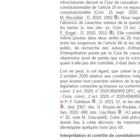
infructueuses devant la Cour de cassation.
constitutionnalité de l’article 16 en se repo
constitutionnalité (Crim. 15 sept. 202
M. Recotillet
; D. 2020. 1892
). Nous regr
l’absence de caractère sérieux de la questi
les textes (v. nos obs. ss. Crim 13 oct.
F. Engel
; D. 2020. 2012
). Elle consid
même posées dans deux arrêts du 26 mai 202
entre les exigences de l’article 66 et les o
public, de recherche des auteurs d’infra
d’interprétation posée par la Cour de cass
néanmoins avoir de portée que sur la convent
quant à elle pas été contrôlée, il était donc 
L’on ne peut, à cet égard, que saluer la 
2 octobre 2020 relative aux conditions indig
pour écarter tout caractère sérieux de la que
législative contestée qu’impose sa conform
const. 2 oct. 2020, n° 2020-858/859 QPC, s
; Cons. const., 2 oct. 2020, n° 2020-858/
et P.-Y. Gahdoun
; D. 2021. 57, et les ob
;
ibid
. 2367, obs. G. Roujou de Boubée, C
fam. 2020. 498, obs. Léa Mary
; AJ péna
n° 32, note M. Giacopelli). Cette utile préc
donné lieu à cette décision, de transmet
développée quelques mois plus tôt.
Interprétation et contrôle de constitutionn