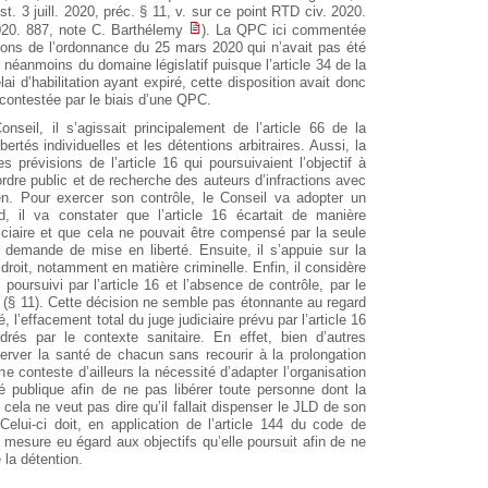
nst. 3 juill. 2020, préc. § 11, v. sur ce point RTD civ. 2020.
020. 887, note C. Barthélemy
). La QPC ici commentée
itions de l’ordonnance du 25 mars 2020 qui n’avait pas été
t néanmoins du domaine législatif puisque l’article 34 de la
ai d’habilitation ayant expiré, cette disposition avait donc
e contestée par le biais d’une QPC.
nseil, il s’agissait principalement de l’article 66 de la
bertés individuelles et les détentions arbitraires. Aussi, la
s prévisions de l’article 16 qui poursuivaient l’objectif à
ordre public et de recherche des auteurs d’infractions avec
en. Pour exercer son contrôle, le Conseil va adopter un
, il va constater que l’article 16 écartait de manière
iciaire et que cela ne pouvait être compensé par la seule
e demande de mise en liberté. Ensuite, il s’appuie sur la
 droit, notamment en matière criminelle. Enfin, il considère
f poursuivi par l’article 16 et l’absence de contrôle, par le
e (§ 11). Cette décision ne semble pas étonnante au regard
, l’effacement total du juge judiciaire prévu par l’article 16
rés par le contexte sanitaire. En effet, bien d’autres
rver la santé de chacun sans recourir à la prolongation
ne conteste d’ailleurs la nécessité d’adapter l’organisation
é publique afin de ne pas libérer toute personne dont la
, cela ne veut pas dire qu’il fallait dispenser le JLD de son
Celui-ci doit, en application de l’article 144 du code de
a mesure eu égard aux objectifs qu’elle poursuit afin de ne
 la détention.