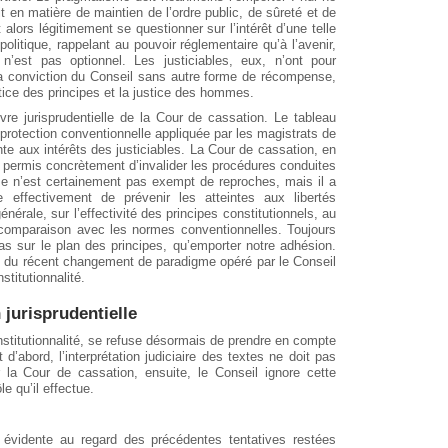
it en matière de maintien de l’ordre public, de sûreté et de
 alors légitimement se questionner sur l’intérêt d’une telle
litique, rappelant au pouvoir réglementaire qu’à l’avenir,
n’est pas optionnel. Les justiciables, eux, n’ont pour
 la conviction du Conseil sans autre forme de récompense,
tice des principes et la justice des hommes.
vre jurisprudentielle de la Cour de cassation. Le tableau
protection conventionnelle appliquée par les magistrats de
teinte aux intérêts des justiciables. La Cour de cassation, en
a permis concrètement d’invalider les procédures conduites
me n’est certainement pas exempt de reproches, mais il a
e effectivement de prévenir les atteintes aux libertés
nérale, sur l’effectivité des principes constitutionnels, au
 comparaison avec les normes conventionnelles. Toujours
cas sur le plan des principes, qu’emporter notre adhésion.
ion du récent changement de paradigme opéré par le Conseil
stitutionnalité.
n jurisprudentielle
nstitutionnalité, se refuse désormais de prendre en compte
 d’abord, l’interprétation judiciaire des textes ne doit pas
 la Cour de cassation, ensuite, le Conseil ignore cette
le qu’il effectue.
 évidente au regard des précédentes tentatives restées