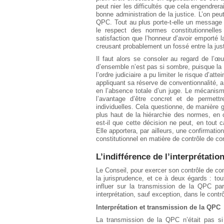
peut nier les difficultés que cela engendrera
bonne administration de la justice. L’on peut
QPC. Tout au plus porte-t-elle un message po
le respect des normes constitutionnelles 
satisfaction que l’honneur d’avoir emporté
creusant probablement un fossé entre la jus
Il faut alors se consoler au regard de l’œu
d’ensemble n’est pas si sombre, puisque la 
l’ordre judiciaire a pu limiter le risque d’at
appliquant sa réserve de conventionnalité, 
en l’absence totale d’un juge. Le mécanis
l’avantage d’être concret et de permettr
individuelles. Cela questionne, de manière gé
plus haut de la hiérarchie des normes, en
est-il que cette décision ne peut, en tout 
Elle apportera, par ailleurs, une confirmat
constitutionnel en matière de contrôle de con
L’indifférence de l’interprétatio
Le Conseil, pour exercer son contrôle de co
la jurisprudence, et ce à deux égards : tout
influer sur la transmission de la QPC par
interprétation, sauf exception, dans le contrô
Interprétation et transmission de la QPC
La transmission de la QPC n’était pas si