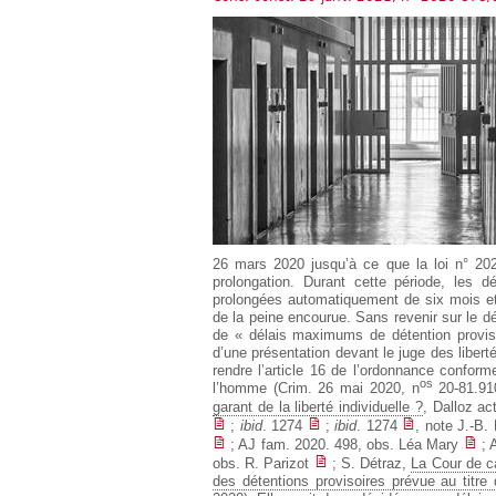
Européen
Déplier
Immobilier
Déplier
IP/IT
et
Déplier
Communication
Pénal
Déplier
Social
Déplier
Avocat
26 mars 2020 jusqu’à ce que la loi n° 20
prolongation. Durant cette période, les d
prolongées automatiquement de six mois et 
de la peine encourue. Sans revenir sur le déb
de « délais maximums de détention proviso
d’une présentation devant le juge des libert
rendre l’article 16 de l’ordonnance conform
os
l’homme (Crim. 26 mai 2020, n
20-81.910
garant de la liberté individuelle ?
, Dalloz ac
;
ibid
. 1274
;
ibid
. 1274
, note J.-B.
; AJ fam. 2020. 498, obs. Léa Mary
; 
obs. R. Parizot
; S. Détraz,
La Cour de c
des détentions provisoires prévue au titre d