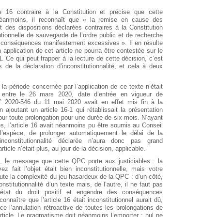
cle 16 contraire à la Constitution et précise que cette
Néanmoins, il reconnaît que « la remise en cause des
 des dispositions déclarées contraires à la Constitution
utionnelle de sauvegarde de l’ordre public et de recherche
es conséquences manifestement excessives ». Il en résulte
application de cet article ne pourra être contestée sur le
 Ce qui peut frapper à la lecture de cette décision, c’est
de la déclaration d’inconstitutionnalité, et cela à deux
, la période concernée par l’application de ce texte n’était
ué entre le 26 mars 2020, date d’entrée en vigueur de
n° 2020-546 du 11 mai 2020 avait en effet mis fin à la
en ajoutant un article 16-1 qui rétablissait la présentation
our toute prolongation pour une durée de six mois. N’ayant
es, l’article 16 avait néanmoins pu être soumis au Conseil
n l’espèce, de prolonger automatiquement le délai de la
’inconstitutionnalité déclarée n’aura donc pas grand
article n’était plus, au jour de la décision, applicable.
is, le message que cette QPC porte aux justiciables : la
z fait l’objet était bien inconstitutionnelle, mais votre
 toute la complexité du jeu hasardeux de la QPC : d’un côté,
nstitutionnalité d’un texte mais, de l’autre, il ne faut pas
 l’état du droit positif et engendre des conséquences
nnaître que l’article 16 était inconstitutionnel aurait dû,
 l’annulation rétroactive de toutes les prolongations de
article. Le pragmatisme doit néanmoins l’emporter : nul ne