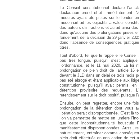
Le Conseil constitutionnel déclare l’arti
déclaration prend effet immédiatement. 
mesures ayant été prises sur le fondement
méconnaîtrait les objectifs à valeur constit
des auteurs d’infractions et aurait ainsi d
donc qu’aucune des prolongations prises en 
fondement de la décision du 29 janvier 2021.
donc l’absence de conséquences pratiques 
titres.
Tout d’abord, tel que le rappelle le Conseil
pas très longue, puisqu’il s’est appliq
l’ordonnance, et le 11 mai 2020. La loi 
prolongation de plein droit de l’article 16 
devant le JLD dans un délai de trois mois p
pas été abrogé et étant applicable aux litig
constitutionnel puisqu’il avait permis, e
détention provisoire des requérants. L
retentissement sur le droit positif, puisque l’
Ensuite, on peut regretter, encore une fo
prolongation de la détention dont vous ave
libération serait disproportionnée. C’est là
l’on va permettre de mettre en lumière l’inco
que cette inconstitutionnalité bouscule
manifestement disproportionnées. Aussi, reco
naturellement, entraîner comme conséquence
plein droit effectuée en application de cet 