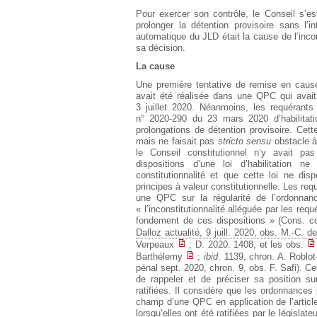
Pour exercer son contrôle, le Conseil s’est
prolonger la détention provisoire sans l’
automatique du JLD était la cause de l’inc
sa décision.
La cause
Une première tentative de remise en cause
avait été réalisée dans une QPC qui avait
3 juillet 2020. Néanmoins, les requérants 
n° 2020-290 du 23 mars 2020 d’habilitat
prolongations de détention provisoire. Cett
mais ne faisait pas
stricto sensu
obstacle à 
le Conseil constitutionnel n’y avait pas
dispositions d’une loi d’habilitation 
constitutionnalité et que cette loi ne di
principes à valeur constitutionnelle. Les req
une QPC sur la régularité de l’ordonnan
« l’inconstitutionnalité alléguée par les req
fondement de ces dispositions » (Cons. co
Dalloz actualité, 9 juill. 2020, obs. M.-C. d
Verpeaux
; D. 2020. 1408, et les obs.
Barthélemy
;
ibid
. 1139, chron. A. Roblot
pénal sept. 2020, chron. 9, obs. F. Safi). Cet
de rappeler et de préciser sa position su
ratifiées. Il considère que les ordonnances 
champ d’une QPC en application de l’article
lorsqu’elles ont été ratifiées par le législat