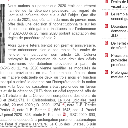
Droits de 
Nous aurions pu penser que 2020 était assurément
visant à p
l’année de la détention provisoire, au regard de
Le rempla
l’actualité brûlante dont elle a été l’objet. Que dire
second gr
alors de 2021, qui, dès la fin du mois de janvier, nous
offre déjà une décision d’inconstitutionnalité sur les
Détention 
dispositions dérogatoires instituées par l’ordonnance
demande de
n° 2020-303 du 25 mars 2020 portant adaptation des
JLD
règles de procédure pénale ?
De l’effet
Alors qu’elle fêtera bientôt son premier anniversaire,
de sûreté
cette ordonnance n’en a pas moins fait couler de
l’encre, en particulier son article 16. Celui-ci
Précisions
prévoyait la prolongation de plein droit des délais
provisoire
maximums de détention provisoire à partir du
procédure
20-546 du 11 mai 2020 vienne modifier les modalités de
Prolongati
étentions provisoires en matière criminelle étaient donc
matière cr
en matière délictuelle de deux ou trois mois en fonction
at qui a animé la doctrine sur l’interprétation de la notion
ire », la Cour de cassation s’était prononcée en faveur
és et de la détention (JLD) dans un délai rapproché afin de
e à l’article 5 de la Convention européenne des droits de
 et 20-81.971, H. Christodoulou,
Le juge judiciaire, seul
tualité, 29 mai 2020 ; D. 2020. 1274
, note J.-B. Perrier
 Perrier
, note J.-B. Perrier
;
ibid
. 1643, obs. J. Pradel
AJ pénal 2020. 346, étude E. Raschel
; RSC 2020. 690,
assation s’oppose à la prolongation purement automatique
e l’état d’urgence sanitaire
, Le Club des juristes, 5 juin