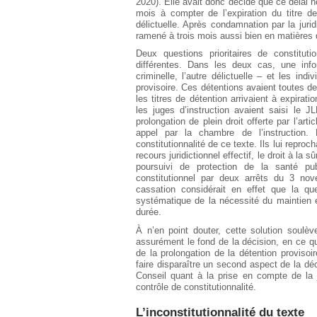
2020). Elle avait donc décidé que ce délai n
mois à compter de l’expiration du titre d
délictuelle. Après condamnation par la jurid
ramené à trois mois aussi bien en matières d
Deux questions prioritaires de constitut
différentes. Dans les deux cas, une infor
criminelle, l’autre délictuelle – et les i
provisoire. Ces détentions avaient toutes deu
les titres de détention arrivaient à expira
les juges d’instruction avaient saisi le J
prolongation de plein droit offerte par l’ar
appel par la chambre de l’instruction
constitutionnalité de ce texte. Ils lui reproc
recours juridictionnel effectif, le droit à la 
poursuivi de protection de la santé p
constitutionnel par deux arrêts du 3 no
cassation considérait en effet que la qu
systématique de la nécessité du maintien e
durée.
À n’en point douter, cette solution soulè
assurément le fond de la décision, en ce qu
de la prolongation de la détention provisoi
faire disparaître un second aspect de la d
Conseil quant à la prise en compte de la 
contrôle de constitutionnalité.
L’inconstitutionnalité du texte