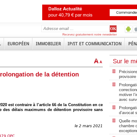
Recevez gratuitement notre newsletter
L
EUROPÉEN
IMMOBILIER
IP/IT ET COMMUNICATION
PÉN
Sur le 
Précisions
prolongation de la détention
provisoire
Prolongati
correction
motiver l’
avec surve
20 est contraire à l’article 66 de la Constitution en ce
Prolongati
ue des délais maximums de détention provisoire sans
d’avocat s
Quelle mot
chambre de
le 2 mars 2021
exceptionn
/879 QPC