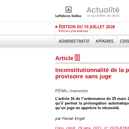
ÉDITION DU 10 JUILLET 2026
Éditions précédentes
ADMINISTRATIF
AFFAIRES
CIVI
Article
Inconstitutionnalité de la 
provisoire sans juge
PÉNAL
Instruction
|
Déplier
Administratif
L’article 16 de l’ordonnance du 25 mars 20
qu’il permet la prolongation automatiq
Déplier
qu’un juge en apprécie la nécessité.
Affaires
Déplier
par
Florian Engel
Civil
Déplier
Cons. const. 29 janv. 2021, n° 2020-878